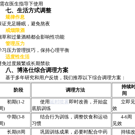
- 需在医生指导下使用
七、生活方式调整
规律作息
保证充足睡眠，避免熬夜
戒烟限酒
烟草和过量酒精都会影响性功能
管理压力
学习压力管理技巧，保持心理平衡
适度性生活
避免过度频繁或长期禁欲
八、博洛仕综合调理方案
基于多年研究和用户反馈，我们推荐以下综合调理方案：
持续
阶段
调理方法
间
初期(1-2
使用
延时喷雾
即时改善，开始盆
立即
周)
底肌训练
效
中期(3-8
结合行为训练，调整饮食和运动
4-6周
周)
习惯
见效
长期(8周
巩固训练成果，必要时配合中药
持续