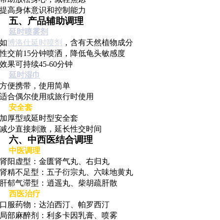
- 提高身体意识和控制能力
五、产品辅助调理
延时喷雾剂
 如
博洛仕延时喷剂
，含有天然植物成分
- 性交前15分钟喷洒，降低龟头敏感度
- 效果可持续45-60分钟
延时湿巾
- 方便携带，使用简单
- 适合偶尔使用或旅行时使用
安全套
- 加厚型或延时型安全套
- 减少直接刺激，延长性交时间
六、中西医结合调理
中医调理
- 肾阳虚型：金匮肾气丸、右归丸
- 肾精不足型：五子衍宗丸、六味地黄丸
- 肝郁气滞型：逍遥丸、柴胡疏肝散
西医治疗
- 口服药物：达泊西汀、帕罗西汀
- 局部麻醉剂：利多卡因乳膏、喷雾