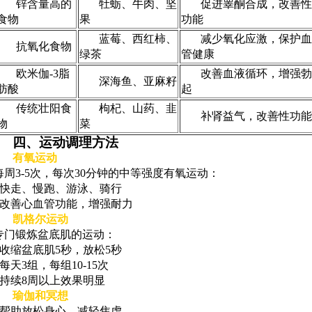
锌含量高的
牡蛎、牛肉、坚
促进睾酮合成，改善性
食物
果
功能
蓝莓、西红柿、
减少氧化应激，保护血
抗氧化食物
绿茶
管健康
欧米伽-3脂
改善血液循环，增强勃
深海鱼、亚麻籽
肪酸
起
传统壮阳食
枸杞、山药、韭
补肾益气，改善性功能
物
菜
四、运动调理方法
有氧运动
每周3-5次，每次30分钟的中等强度有氧运动：
- 快走、慢跑、游泳、骑行
- 改善心血管功能，增强耐力
凯格尔运动
专门锻炼盆底肌的运动：
- 收缩盆底肌5秒，放松5秒
- 每天3组，每组10-15次
- 持续8周以上效果明显
瑜伽和冥想
- 帮助放松身心，减轻焦虑