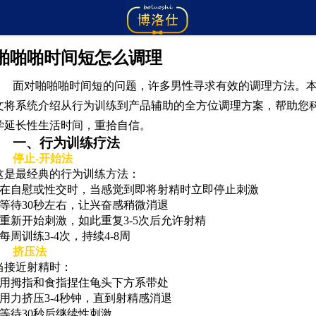
啪啪啪时间短怎么调理
面对啪啪啪时间短的问题，许多男性寻求有效的调理方法。
文将系统介绍从行为训练到产品辅助的全方位调理方案，帮助您
学延长性生活时间，重拾自信。
一、行为训练疗法
停止-开始法
这是最经典的行为训练方法：
- 在自慰或性交时，当感觉到即将射精时立即停止刺激
- 等待30秒左右，让兴奋感稍微消退
- 重新开始刺激，如此重复3-5次后允许射精
- 每周训练3-4次，持续4-8周
挤压法
当接近射精时：
- 用拇指和食指捏住龟头下方系带处
- 用力挤压3-4秒钟，直到射精感消退
- 等待30秒后继续性刺激