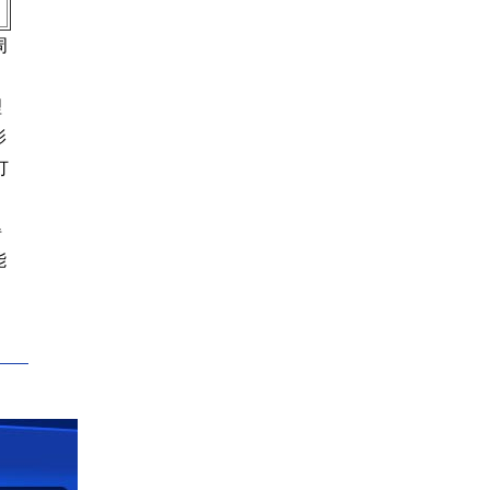
周
。
理
影
订
得
能