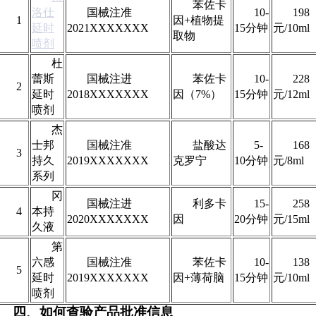
苯佐卡
洛仕
国械注准
10-
198
1
因+植物提
延时
2021XXXXXXX
15分钟
元/10ml
取物
喷剂
杜
蕾斯
国械注进
苯佐卡
10-
228
2
延时
2018XXXXXXX
因（7%）
15分钟
元/12ml
喷剂
杰
士邦
国械注准
盐酸达
5-
168
3
持久
2019XXXXXXX
克罗宁
10分钟
元/8ml
系列
冈
国械注进
利多卡
15-
258
4
本持
2020XXXXXXX
因
20分钟
元/15ml
久液
第
六感
国械注准
苯佐卡
10-
138
5
延时
2019XXXXXXX
因+薄荷脑
15分钟
元/10ml
喷剂
四、如何查验产品批准信息