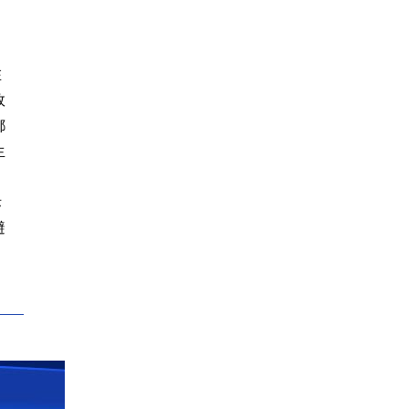
在
效
都
生
际
避