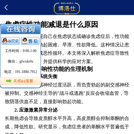
焦虑症性功能减退是什么原因
很多男性发现自己在焦虑状态或确诊焦虑症后，性功能
出现明显下降：勃起困难、早泄、性欲降低。这种情况让患
工作时间：9:00-1:00
者更加焦虑，形成恶性循环。本文将深入解析焦虑症导致性
功能减退的原因，并提供科学的应对方案。
微信： gfwxkefu
一、焦虑影响性功能的生理机制
电话：191-1880-7912
1. 自主神经系统失衡
焦虑状态下，交感神经过度活跃，而负责勃起的副交感神经
被抑制。交感神经主导的"战斗或逃跑"反应会收缩血管，导
致阴茎供血不足，直接影响勃起功能。
2. 应激激素异常分泌
长期焦虑会导致皮质醇水平升高，高皮质醇会抑制睾酮的合
成，降低性欲。研究显示，焦虑症患者的睾酮水平普遍低于