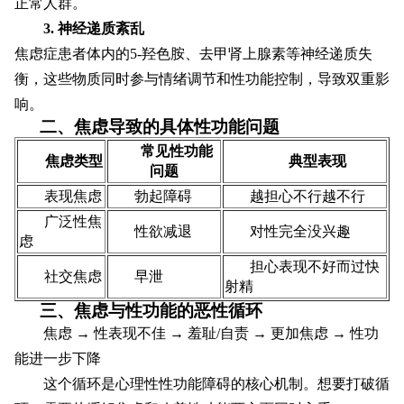
正常人群。
3. 神经递质紊乱
焦虑症患者体内的5-羟色胺、去甲肾上腺素等神经递质失
衡，这些物质同时参与情绪调节和性功能控制，导致双重影
响。
二、焦虑导致的具体性功能问题
常见性功能
焦虑类型
典型表现
问题
表现焦虑
勃起障碍
越担心不行越不行
广泛性焦
性欲减退
对性完全没兴趣
虑
担心表现不好而过快
社交焦虑
早泄
射精
三、焦虑与性功能的恶性循环
焦虑 → 性表现不佳 → 羞耻/自责 → 更加焦虑 → 性功
能进一步下降
这个循环是心理性性功能障碍的核心机制。想要打破循