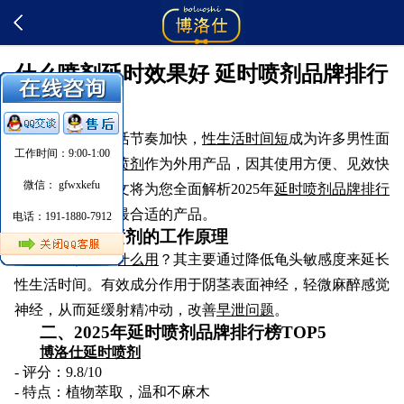
什么喷剂延时效果好 延时喷剂品牌排行
榜
随着现代生活节奏加快，
性生活时间短
成为许多男性面
工作时间：9:00-1:00
临的困扰。
延时喷剂
作为外用产品，因其使用方便、见效快
微信： gfwxkefu
而备受青睐。本文将为您全面解析2025年
延时喷剂品牌排行
榜
，帮助您选择最合适的产品。
电话：191-1880-7912
一、延时喷剂的工作原理
延时喷雾有什么用
？其主要通过降低龟头敏感度来延长
性生活时间。有效成分作用于阴茎表面神经，轻微麻醉感觉
神经，从而延缓射精冲动，改善
早泄问题
。
二、2025年延时喷剂品牌排行榜TOP5
博洛仕延时喷剂
- 评分：9.8/10
- 特点：植物萃取，温和不麻木