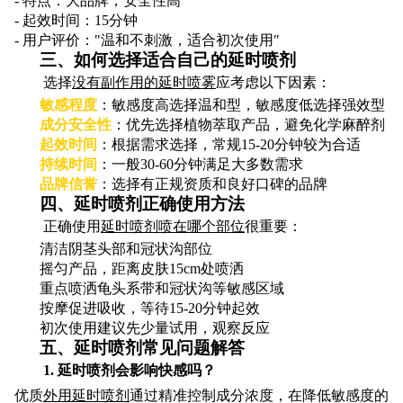
- 特点：大品牌，安全性高
- 起效时间：15分钟
- 用户评价："温和不刺激，适合初次使用"
三、如何选择适合自己的延时喷剂
选择
没有副作用的延时喷雾
应考虑以下因素：
敏感程度
：敏感度高选择温和型，敏感度低选择强效型
成分安全性
：优先选择植物萃取产品，避免化学麻醉剂
起效时间
：根据需求选择，常规15-20分钟较为合适
持续时间
：一般30-60分钟满足大多数需求
品牌信誉
：选择有正规资质和良好口碑的品牌
四、延时喷剂正确使用方法
正确使用
延时喷剂喷在哪个部位
很重要：
清洁阴茎头部和冠状沟部位
摇匀产品，距离皮肤15cm处喷洒
重点喷洒龟头系带和冠状沟等敏感区域
按摩促进吸收，等待15-20分钟起效
初次使用建议先少量试用，观察反应
五、延时喷剂常见问题解答
1. 延时喷剂会影响快感吗？
优质
外用延时喷剂
通过精准控制成分浓度，在降低敏感度的