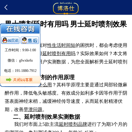
男士喷剂延时有用吗 男士延时喷剂效果
评测
许多男性在面对
性生活时间短
的困扰时，都会考虑使用
工作时间：9:00-1:00
男士延时喷剂
。但
延时喷剂有用吗
？实际效果如何？本文将
微信： gfwxkefu
通过科学角度和用户实测数据，为您全面解析男士延时喷剂
的真实效果。
电话：191-1880-7912
一、延时喷剂的作用原理
延时喷雾有什么用
？其科学原理主要是通过局部轻微麻
醉作用，降低龟头敏感度。有效成分如利多卡因等作用于阴
茎表面神经末梢，减缓神经传导速度，从而延长射精潜伏
期，改善
早泄问题
。
二、延时喷剂效果实测数据
我们对市面上5款主流
延时喷剂品牌
进行了为期3个月的