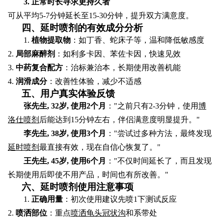
3. 正常时长寻求更持久者
可从平均5-7分钟延长至15-30分钟，提升双方满意度。
四、延时喷剂的有效成分分析
1.
植物提取物
：如丁香、蛇床子等，温和降低敏感度
2.
局部麻醉剂
：如利多卡因、苯佐卡因，快速见效
3.
中药复合配方
：治标兼治本，长期使用改善机能
4.
润滑成分
：改善性体验，减少不适感
五、用户真实体验反馈
张先生, 32岁, 使用2个月
："之前只有2-3分钟，使用
博
洛仕喷剂
后能达到15分钟左右，伴侣满意度明显提升。"
李先生, 38岁, 使用3个月
："尝试过多种方法，最终发现
延时喷剂
最直接有效，现在自信心恢复了。"
王先生, 45岁, 使用6个月
："不仅时间延长了，而且发现
长期使用后即使不用产品，时间也有所改善。"
六、延时喷剂使用注意事项
1.
正确用量
：初次使用建议先喷1下测试反应
2.
喷洒部位
：重点
喷洒龟头冠状沟
和系带处