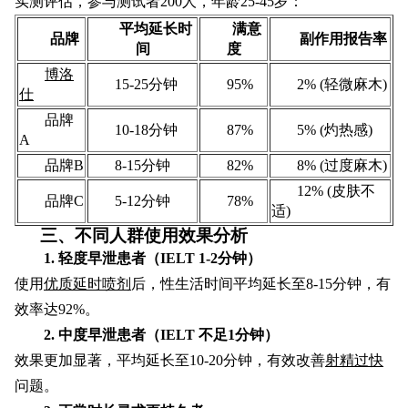
实测评估，参与测试者200人，年龄25-45岁：
平均延长时
满意
品牌
副作用报告率
间
度
博洛
15-25分钟
95%
2% (轻微麻木)
仕
品牌
10-18分钟
87%
5% (灼热感)
A
品牌B
8-15分钟
82%
8% (过度麻木)
12% (皮肤不
品牌C
5-12分钟
78%
适)
三、不同人群使用效果分析
1. 轻度早泄患者（IELT 1-2分钟）
使用
优质延时喷剂
后，性生活时间平均延长至8-15分钟，有
效率达92%。
2. 中度早泄患者（IELT 不足1分钟）
效果更加显著，平均延长至10-20分钟，有效改善
射精过快
问题。