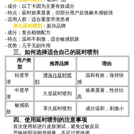
- 成分：以丁卡因为主要有效成分
- 特点：延时效果显著，但部分用户反馈麻木感较强
- 适用人群：适合重度早泄患者
享久延时喷剂
：新兴品牌
- 成分：复合植物配方
- 特点：温和不刺激，适合敏感肌肤
- 优势：几乎无副作用
三、如何选择适合自己的延时喷剂
用户类
推荐品牌
理由
型
轻度早
博洛仕延时喷
温和有效，保持快
泄
剂
感
中度早
效果显著，性价比
久皇延时喷剂
泄
高
敏感肌
享久延时喷剂
成分温和，刺激小
肤
四、使用延时喷剂的注意事项
首次使用前进行皮肤测试，避免过敏反应
严格按照说明书用量，不可过度使用