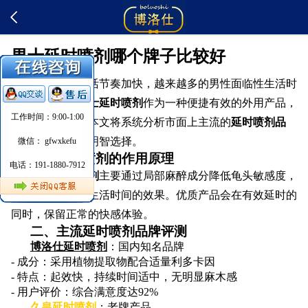
男士延时喷剂哪个牌子比较好
随着现代生活节奏加快，越来越多的男性面临性生活时
间短的困扰。
男士延时喷剂
作为一种便捷有效的外用产品，
工作时间：9:00-1:00
受到广泛关注。本文将系统分析市面上主流的
延时喷剂品
牌
，帮助您做出明智选择。
微信： gfwxkefu
一、延时喷剂的作用原理
电话：191-1880-7912
男士延时喷剂
主要通过局部麻醉成分降低龟头敏感度，
从而达到延长性生活时间的效果。优质产品会在有效延时的
同时，保留正常的快感体验。
二、主流延时喷剂品牌评测
博洛仕延时喷剂
：国内知名品牌
- 成分：采用植物提取物配合适量利多卡因
- 特点：起效快，持续时间适中，无明显麻木感
- 用户评价：综合满意度达92%
久皇延时喷剂
：老牌产品